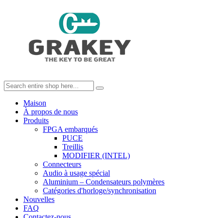
Maison
À propos de nous
Produits
FPGA embarqués
PUCE
Treillis
MODIFIER (INTEL)
Connecteurs
Audio à usage spécial
Aluminium – Condensateurs polymères
Catégories d'horloge/synchronisation
Nouvelles
FAQ
Contactez-nous