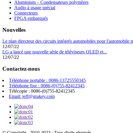
Aluminium – Condensateurs polymères
Audio à usage spécial
Connecteurs
FPGA embarqués
Nouvelles
Le plan directeur des circuits intégrés automobiles pour l'automobile 
12/07/22
LG a lancé une nouvelle série de téléviseurs OLED et...
12/07/22
Contactez-nous
Téléphone portable : 0086-13725550345
Téléphone fixe : 0086-(0)755-82412345
Télécopie : 0086-(0)755-82412345
Email: jeff@grakey.com
© Copyright - 2010-2023 : Tous droits réservés.