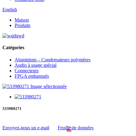
English
Maison
Produits
Catégories
Aluminium – Condensateurs polymères
Audio à usage spécial
Connecteurs
FPGA embarqués
533980271
Envoyez-nous un e-mail
Feuille de données