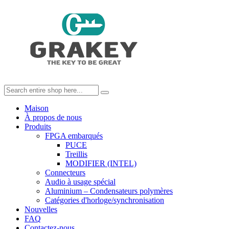
Maison
À propos de nous
Produits
FPGA embarqués
PUCE
Treillis
MODIFIER (INTEL)
Connecteurs
Audio à usage spécial
Aluminium – Condensateurs polymères
Catégories d'horloge/synchronisation
Nouvelles
FAQ
Contactez-nous