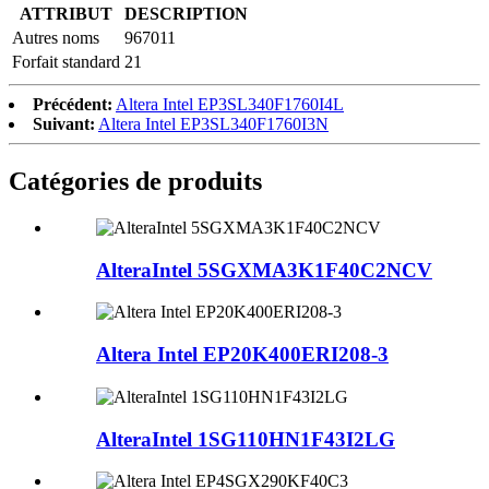
ATTRIBUT
DESCRIPTION
Autres noms
967011
Forfait standard
21
Précédent:
Altera Intel EP3SL340F1760I4L
Suivant:
Altera Intel EP3SL340F1760I3N
Catégories de produits
AlteraIntel 5SGXMA3K1F40C2NCV
Altera Intel EP20K400ERI208-3
AlteraIntel 1SG110HN1F43I2LG