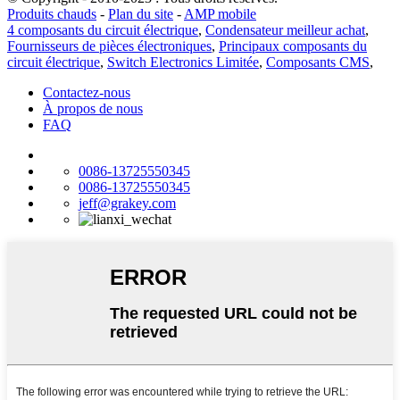
Produits chauds
-
Plan du site
-
AMP mobile
4 composants du circuit électrique
,
Condensateur meilleur achat
,
Fournisseurs de pièces électroniques
,
Principaux composants du
circuit électrique
,
Switch Electronics Limitée
,
Composants CMS
,
Contactez-nous
À propos de nous
FAQ
0086-13725550345
0086-13725550345
jeff@grakey.com