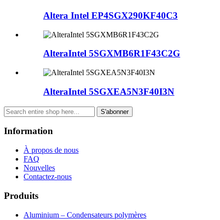
Altera Intel EP4SGX290KF40C3
AlteraIntel 5SGXMB6R1F43C2G
AlteraIntel 5SGXEA5N3F40I3N
S'abonner
Information
À propos de nous
FAQ
Nouvelles
Contactez-nous
Produits
Aluminium – Condensateurs polymères