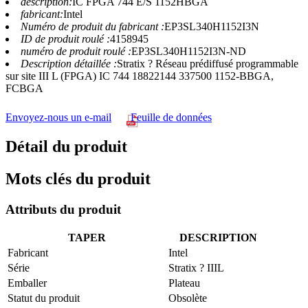
description:
IC FPGA 744 E/S 1152HBGA
fabricant:
Intel
Numéro de produit du fabricant :
EP3SL340H1152I3N
ID de produit roulé :
4158945
numéro de produit roulé :
EP3SL340H1152I3N-ND
Description détaillée :
Stratix ? Réseau prédiffusé programmable
sur site III L (FPGA) IC 744 18822144 337500 1152-BBGA,
FCBGA
Envoyez-nous un e-mail
Feuille de données
Détail du produit
Mots clés du produit
Attributs du produit
TAPER
DESCRIPTION
Fabricant
Intel
Série
Stratix ? IIIL
Emballer
Plateau
Statut du produit
Obsolète