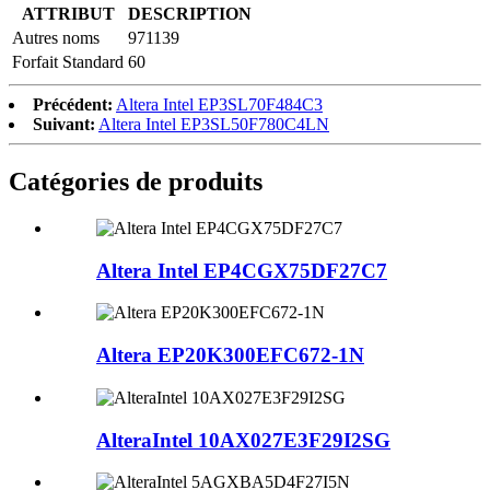
ATTRIBUT
DESCRIPTION
Autres noms
971139
Forfait Standard
60
Précédent:
Altera Intel EP3SL70F484C3
Suivant:
Altera Intel EP3SL50F780C4LN
Catégories de produits
Altera Intel EP4CGX75DF27C7
Altera EP20K300EFC672-1N
AlteraIntel 10AX027E3F29I2SG