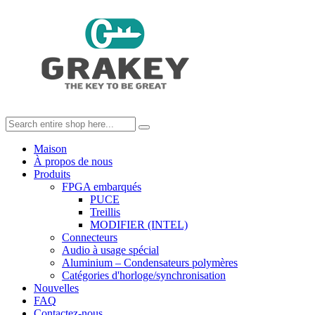
Maison
À propos de nous
Produits
FPGA embarqués
PUCE
Treillis
MODIFIER (INTEL)
Connecteurs
Audio à usage spécial
Aluminium – Condensateurs polymères
Catégories d'horloge/synchronisation
Nouvelles
FAQ
Contactez-nous