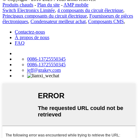
Produits chauds
-
Plan du site
-
AMP mobile
Switch Electronics Limitée
,
4 composants du circuit électrique
,
Principaux composants du circuit électrique
,
Fournisseurs de pièces
électroniques
,
Condensateur meilleur achat
,
Composants CMS
,
Contactez-nous
À propos de nous
FAQ
0086-13725550345
0086-13725550345
jeff@grakey.com