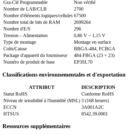
Gra-Clé Programmable
Non vérifié
Nombre de LAB/CLB
2700
Nombre d'éléments logiques/cellules
67500
Nombre total de bits de RAM
2699264
Nombre d'E/S
296
Tension – Alimentation
0,86 V ~ 1,15 V
Type de montage
Montage en surface
Colis/Caisse
BBGA-484, FCBGA
Package d'appareil du fournisseur
484-FBGA (23 × 23)
Numéro de produit de base
EP3SL70
Classifications environnementales et d'exportation
ATTRIBUT
DESCRIPTION
Statut RoHS
Conforme RoHS
Niveau de sensibilité à l'humidité (MSL)
3 (168 heures)
ECCN
3A001A2C
HTSUS
8542.39.0001
Ressources supplémentaires