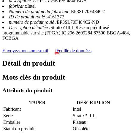
description:
IC FPGA 296 E/S 484FBGA
fabricant:
Intel
Numéro de produit du fabricant :
EP3SL70F484C2
ID de produit roulé :
4161377
numéro de produit roulé :
EP3SL70F484C2-ND
Description détaillée :
Stratix? III L Réseau prédiffusé
programmable sur site (FPGA) IC 296 2699264 67500 BBGA-484,
FCBGA
Envoyez-nous un e-mail
Feuille de données
Détail du produit
Mots clés du produit
Attributs du produit
TAPER
DESCRIPTION
Fabricant
Intel
Série
Stratix? IIIL
Emballer
Plateau
Statut du produit
Obsolète